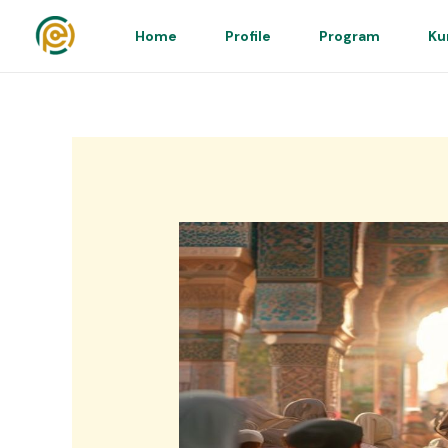
Skip
to
Home
Profile
Program
Ku
content