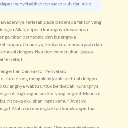
ni dapat menyebabkan perasaan jauh dari Allah.
? Jawabannya terletak pada beberapa faktor yang
 dengan Allah, seperti kurangnya kesadaran
 mengalihkan perhatian, dan kurangnya
 kehidupan. Umumnya, ketika kita merasa jauh dari
ngan koneksi dengan-Nya dan memerlukan upaya
l tersebut.
 Pengertian dan Faktor Penyebab
ta-rata orang mengalami jarak spiritual dengan
ti kurangnya waktu untuk beribadah, kurangnya
garuh lingkungan sekitar yang negatif. Menurut
ku, niscaya aku akan ingat kamu.” Ayat ini
ngat Allah dan meningkatkan koneksi spiritual
a yang merasa jauh dari Allah mengalami gejala