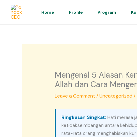
Skip
to
Home
Profile
Program
Ku
content
Mengenal 5 Alasan Ken
Allah dan Cara Mengem
Leave a Comment
/
Uncategorized
/
Ringkasan Singkat:
Hati merasa j
ketidakseimbangan antara kehidupa
rata-rata orang menghabiskan kura