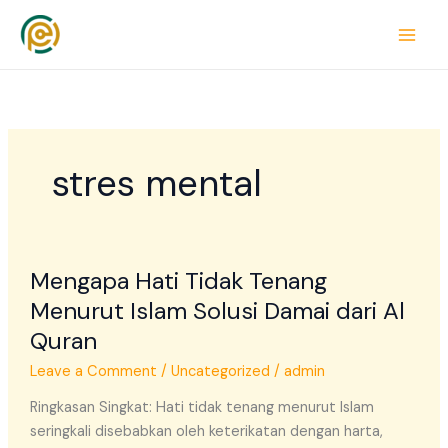
Skip
to
content
stres mental
Mengapa
Mengapa Hati Tidak Tenang
Hati
Tidak
Menurut Islam Solusi Damai dari Al
Tenang
Quran
Menurut
Leave a Comment
/
Uncategorized
/
admin
Islam
Solusi
Ringkasan Singkat: Hati tidak tenang menurut Islam
Damai
seringkali disebabkan oleh keterikatan dengan harta,
dari