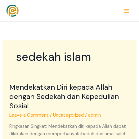
Skip
to
content
sedekah islam
Mendekatkan
Mendekatkan Diri kepada Allah
Diri
kepada
dengan Sedekah dan Kepedulian
Allah
Sosial
dengan
Leave a Comment
/
Uncategorized
/
admin
Sedekah
dan
Ringkasan Singkat: Mendekatkan diri kepada Allah dapat
Kepedulian
dilakukan dengan memperbanyak ibadah dan amal saleh.
Sosial