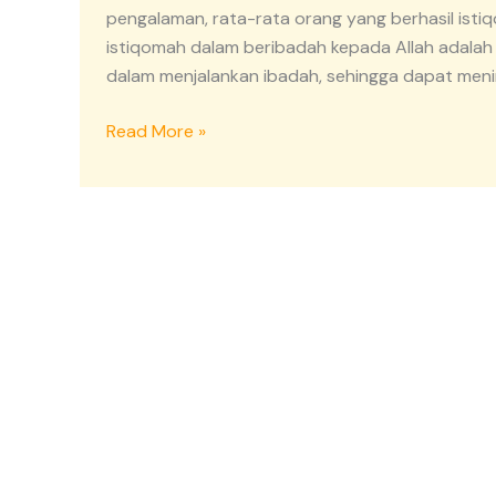
Hidup
pengalaman, rata-rata orang yang berhasil istiq
Lebih
istiqomah dalam beribadah kepada Allah adala
Berkualitas
dalam menjalankan ibadah, sehingga dapat menin
Read More »