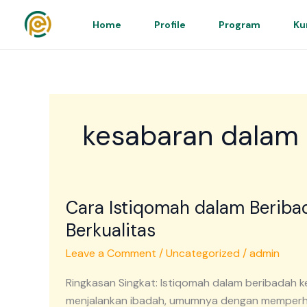
Skip
to
Home
Profile
Program
Ku
content
kesabaran dalam
Cara
Cara Istiqomah dalam Beriba
Istiqomah
dalam
Berkualitas
Beribadah
Leave a Comment
/
Uncategorized
/
admin
kepada
Allah
Ringkasan Singkat: Istiqomah dalam beribadah k
agar
menjalankan ibadah, umumnya dengan memperhat