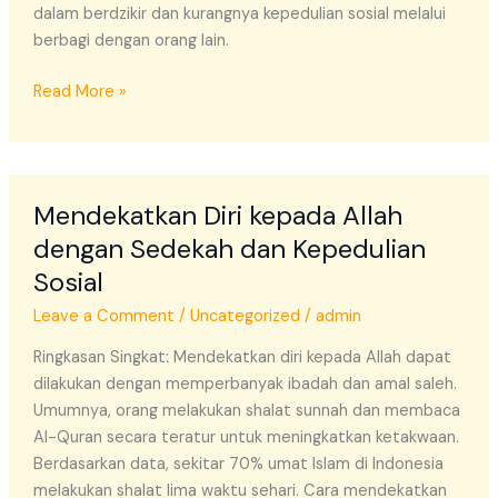
dalam berdzikir dan kurangnya kepedulian sosial melalui
berbagi dengan orang lain.
Read More »
Mendekatkan
Mendekatkan Diri kepada Allah
Diri
kepada
dengan Sedekah dan Kepedulian
Allah
Sosial
dengan
Leave a Comment
/
Uncategorized
/
admin
Sedekah
dan
Ringkasan Singkat: Mendekatkan diri kepada Allah dapat
Kepedulian
dilakukan dengan memperbanyak ibadah dan amal saleh.
Sosial
Umumnya, orang melakukan shalat sunnah dan membaca
Al-Quran secara teratur untuk meningkatkan ketakwaan.
Berdasarkan data, sekitar 70% umat Islam di Indonesia
melakukan shalat lima waktu sehari. Cara mendekatkan