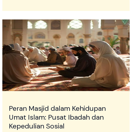
Peran
Masjid
dalam
Kehidupan
Umat
Islam:
Pusat
Ibadah
dan
Kepedulian
Sosial
Peran Masjid dalam Kehidupan
Umat Islam: Pusat Ibadah dan
Kepedulian Sosial