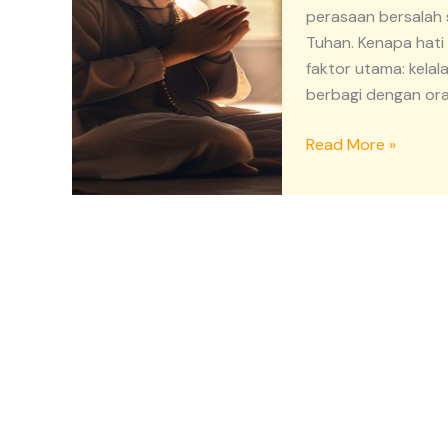
Kita
perasaan bersalah 
Lupa
Tuhan. Kenapa hati
Berbagi
faktor utama: kelal
dan
berbagi dengan oran
Berdzikir
Read More »