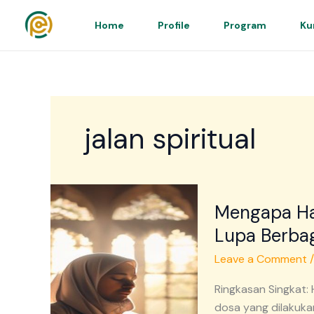
Skip
to
Home
Profile
Program
Ku
content
jalan spiritual
Mengapa
Mengapa Hat
Hati
Merasa
Lupa Berbag
Jauh
Leave a Comment
dari
Allah
Ringkasan Singkat:
Saat
dosa yang dilakuka