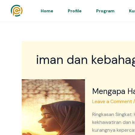
Skip
to
Home
Profile
Program
Ku
content
iman dan kebaha
Mengapa
Mengapa Ha
Hati
Tidak
Leave a Comment
Tenang
Menurut
Ringkasan Singkat:
Islam
kekhawatiran dan k
kurangnya kepercay