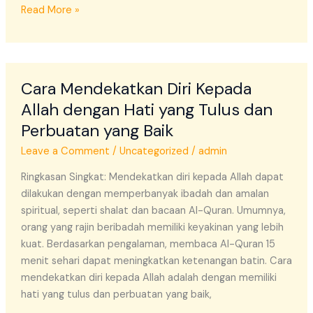
Read More »
Cara
Cara Mendekatkan Diri Kepada
Mendekatkan
Diri
Allah dengan Hati yang Tulus dan
Kepada
Perbuatan yang Baik
Allah
Leave a Comment
/
Uncategorized
/
admin
dengan
Hati
Ringkasan Singkat: Mendekatkan diri kepada Allah dapat
yang
dilakukan dengan memperbanyak ibadah dan amalan
Tulus
spiritual, seperti shalat dan bacaan Al-Quran. Umumnya,
dan
orang yang rajin beribadah memiliki keyakinan yang lebih
Perbuatan
kuat. Berdasarkan pengalaman, membaca Al-Quran 15
yang
menit sehari dapat meningkatkan ketenangan batin. Cara
Baik
mendekatkan diri kepada Allah adalah dengan memiliki
hati yang tulus dan perbuatan yang baik,