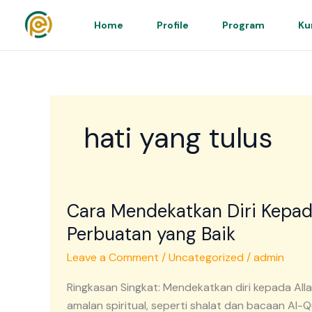
Skip
to
Home
Profile
Program
Ku
content
hati yang tulus
Cara
Cara Mendekatkan Diri Kepad
Mendekatkan
Diri
Perbuatan yang Baik
Kepada
Leave a Comment
/
Uncategorized
/
admin
Allah
dengan
Ringkasan Singkat: Mendekatkan diri kepada A
Hati
amalan spiritual, seperti shalat dan bacaan Al-