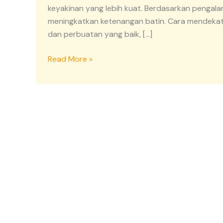
yang
keyakinan yang lebih kuat. Berdasarkan pengal
Tulus
meningkatkan ketenangan batin. Cara mendekatka
dan
dan perbuatan yang baik, […]
Perbuatan
yang
Read More »
Baik